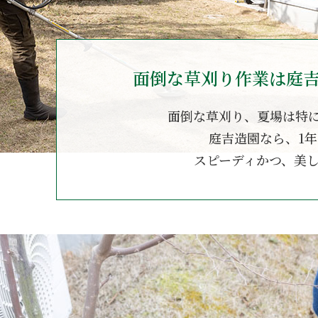
面倒な草刈り作業は庭
面倒な草刈り、夏場は特
庭吉造園なら、1
スピーディかつ、美